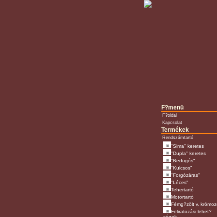
F?menü
F?oldal
Kapcsolat
Termékek
Rendszámtartó
"Sima" keretes
"Dupla" keretes
"Bedugós"
"Kulcsos"
"Forgózáras"
"Léces"
Tehertartó
Motortartó
Fémg?zölt v. krómoz
Feliratozási lehet?
ségek