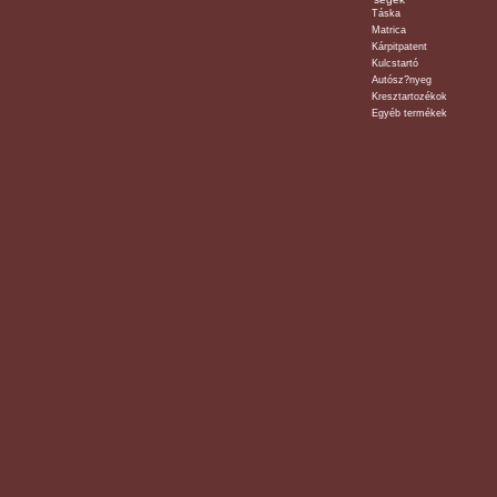
Táska
Matrica
Kárpitpatent
Kulcstartó
Autósz?nyeg
Kresztartozékok
Egyéb termékek