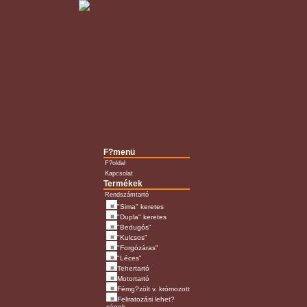
F?menü
F?oldal
Kapcsolat
Termékek
Rendszámtartó
"Sima" keretes
"Dupla" keretes
"Bedugós"
"Kulcsos"
"Forgózáras"
"Léces"
Tehertartó
Motortartó
Fémg?zölt v. krómozott
Feliratozási lehet?
ségek