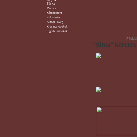
Táska
Matrica
Kárpitpatent
Kulcstartó
Autósz?nyeg
Kresztartozékok
Egyéb termékek
F?oldal
"Sima" keretes