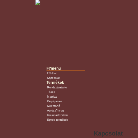
F?menü
F?oldal
Kapcsolat
Termékek
Rendszámtartó
Táska
Matrica
Kárpitpatent
Kulcstartó
Autósz?nyeg
Kresztartozékok
Egyéb termékek
Kapcsolat