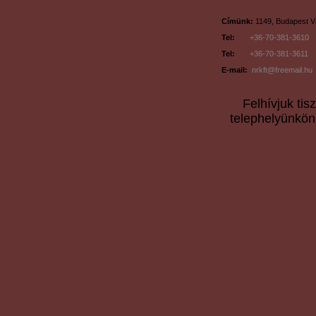
Címünk:
1149, Budapest Vá
Tel:
+36-70-381-3610
Tel:
+36-70-381-3611
E-mail:
nrkft@freemail.hu
Felhívjuk tis
telephelyünk