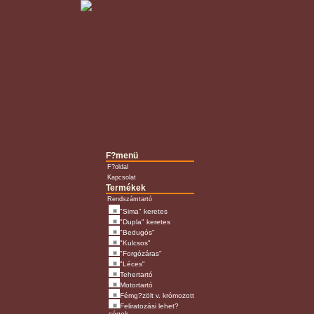
F?menü
F?oldal
Kapcsolat
Termékek
Rendszámtartó
"Sima" keretes
"Dupla" keretes
"Bedugós"
"Kulcsos"
"Forgózáras"
"Léces"
Tehertartó
Motortartó
Fémg?zölt v. krómozott
Feliratozási lehet?
ségek