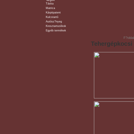
Táska
Matrica
Kárpitpatent
Kulcstartó
Autósz?nyeg
Kresztartozékok
Egyéb termékek
F?oldal
Tehergépkocsi