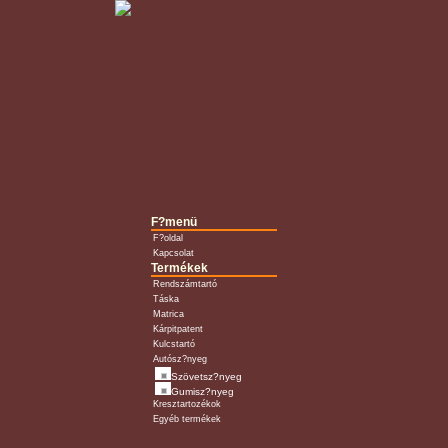
F?menü
F?oldal
Kapcsolat
Termékek
Rendszámtartó
Táska
Matrica
Kárpitpatent
Kulcstartó
Autósz?nyeg
Szövetsz?nyeg
Gumisz?nyeg
Kresztartozékok
Egyéb termékek