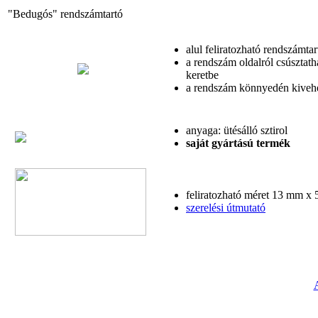
"Bedugós" rendszámtartó
alul feliratozható rendszámtar
a rendszám oldalról csúsztath
keretbe
a rendszám könnyedén kiveh
anyaga: ütésálló sztirol
saját gyártású termék
feliratozható méret 13 mm x
szerelési útmutató