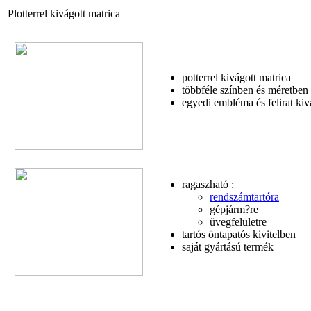
Plotterrel kivágott matrica
potterrel kivágott matrica
többféle színben és méretben
egyedi embléma és felirat ki
ragaszható :
rendszámtartóra
gépjárm?re
üvegfelületre
tartós öntapatós kivitelben
saját gyártású termék